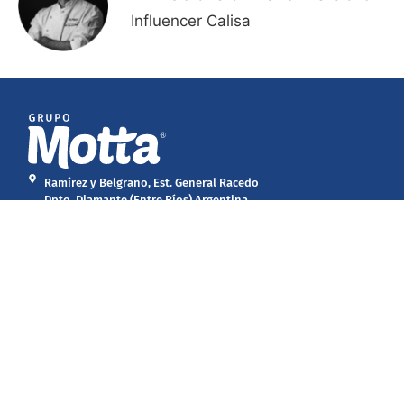
Influencer Calisa
Ramírez y Belgrano, Est. General Racedo
Dpto. Diamante (Entre Ríos) Argentina
Tel: 54 - 0343 4876044/45
Mercado Interno:
comercial@calisa.com.ar
Comex Dept:
comex@calisa.com.ar
Inicio
@calisapollos
Contacto
Dónde Comprar
@polloscalisa
Mercado Interno
Mercado Externo
@GrupoMottaArgentina