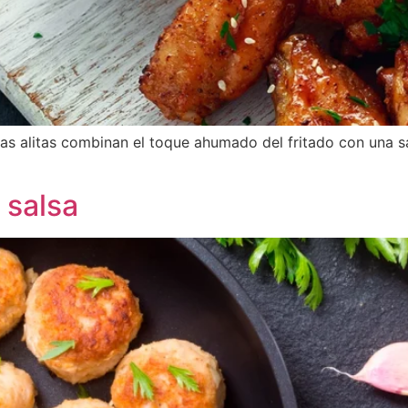
tas alitas combinan el toque ahumado del fritado con una sa
 salsa